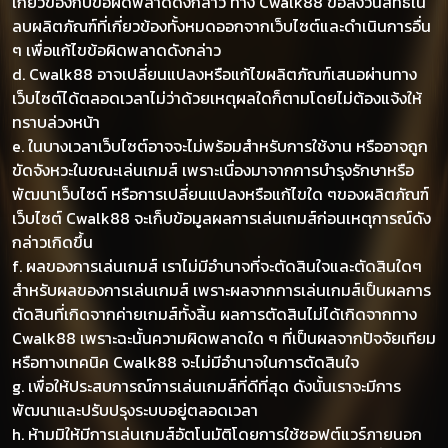
เกี่ยวข้องกับข้อผิดพลาดดังกล่าว ทาง Cwalk88 ขอสงวนสิทธิ์ใน
ลบผลิตภัณฑ์ที่เกี่ยวข้องทั้งหมดออกจากเว็บไซต์และดำเนินการอื่น
ๆ เพื่อแก้ไขข้อผิดพลาดดังกล่าว
d. Cwalk88 อาจเปลี่ยนแปลงหรือแก้ไขผลิตภัณฑ์เสนอผ่านทาง
เว็บไซต์ได้ตลอดเวลาไม่ว่าด้วยเหตุผลใดก็ตามโดยไม่ต้องแจ้งให้
ทราบล่วงหน้า
e. ในบางเวลาเว็บไซต์อาจจะไม่พร้อมสำหรับการใช้งาน หรืออาจถูก
ขัดจังหวะในขณะเล่นเกมส์ เพราะเนื่องมาจากการบำรุงรักษาหรือ
พัฒนาเว็บไซต์ หรือการเปลี่ยนแปลงหรือแก้ไขใด ๆของผลิตภัณฑ์
เว็บไซต์ Cwalk88 จะเก็บข้อมูลผลการเล่นเกมส์ก่อนเหตุการณ์ดัง
กล่าวเกิดขึ้น
f. ผลของการเล่นเกมส์ เราไม่มีอำนาจที่จะตัดสินใจและตัดสินใดๆ
สำหรับผลของการเล่นเกมส์ เพราะผลจากการเล่นเกมส์เป็นผลการ
ตัดสินที่เกิดจากค่ายเกมส์ทั้งสิ้น ผลการตัดสินไม่ได้เกิดจากทาง
Cwalk88 เพราะฉะนั้นความผิดพลาดใด ๆ ที่เป็นผลจากปัจจัยเทียม
หรือทางเทคนิค Cwalk88 จะไม่มีอำนาจในการตัดสินใจ
g. เพื่อให้ประสบการณ์การเล่นเกมส์ที่ดีที่สุด ดังนั้นเราจะมีการ
พัฒนาและปรับปรุงระบบอยู่ตลอดเวลา
h. ห้ามมิให้มีการเล่นเกมส์อัตโนมัติโดยการใช้ซอฟต์แวร์ภายนอก