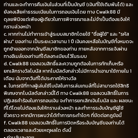
ท่านและจะทำการคืนเงินในส่วนที่เป็นบัญชี (เงินที่ใช้เดิมพันได้) และ
ยังคงเสียค่าธรรมเนียมในการถอนเงินโดย ทาง Cwalk88 มี
ดุลยพินิจแต่เพียงผู้เดียวในการพิจารณาและไม่จำเป็นต้องแจ้งให้
ทราบล่วงหน้า
c. หากท่านไม่ทำการเข้าสู่ระบบสมาชิกโดยใช้ "ชื่อผู้ใช้" และ "รหัส
ผ่าน" ของท่าน เป็นระยะเวลานาน 1 ปี เงินคงเหลือในบัญชีทั้งหมดจะ
ถูกย้ายออกจากบัญชีสมาชิกของท่าน ภายหลังจากการแจ้งผ่าน
ทางอีเมล์ของท่านที่ได้ลงทะเบียนไว้ในระบบ
d. Cwalk88 ขอสงวนสิทธิ์และความถูกต้องในการกักเก็บหรือ
ยกเลิกรางวัลโบนัส หากโบนัสดังกล่าวไม่มีการนำเอามาใช้ภายใน 1
เดือน นับจากวันที่ได้ประกาศให้รางวัล
e. ในกรณีที่ทางผู้เล่นใช้โบนัสในการเล่นเกมส์ที่ไม่สามารถใช้สิทธิ
พิเศษจากโบนัสดังกล่าวนี้ได้ ทาง Cwalk88 ขอสงวนสิทธิ์ในการ
ปฏิเสธคำร้องในการถอนเงิน จะทำการยกเลิกเงินโบนัส และ ผลชนะ
ที่ได้โดยไม่ต้องแจ้งให้ทราบล่วงหน้า และทำการระงับบัญชีผู้ใช้
ชั่วคราว หากมีการพบว่าได้ทำการกระทำใดๆ ที่ขัดต่อกฎข้อนี้
f. Cwalk88 ขอสงวนสิทธิ์ในการปิดหรือระงับบัญชีของท่านได้
ตลอดเวลาและด้วยเหตุผลใด ดังนี้
• ท่านล้มละลาย