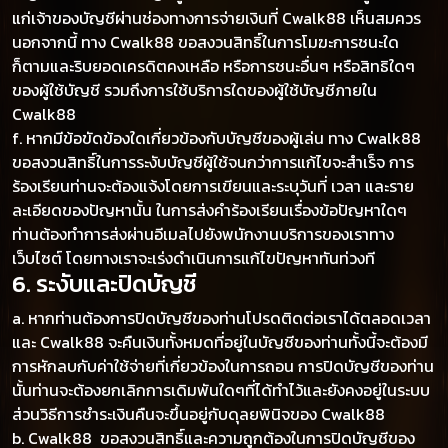
แก่เจ้าของบัญชีผ่านช่องทางการจ่ายเงินที่ Cwalk88 เห็นสมควร
นอกจากนี้ ทาง Cwalk88 ขอสงวนสิทธิ์ในการโมฆะการชนะใด
ก็ตามและริบยอดเครดิตคงเหลือ หรือการชนะอื่นๆ หรือสิทธิใดๆ
ของผู้ใช้บัญชี รวมถึงการใช้บริการใดของผู้ใช้บัญชีภายใน
Cwalk88
f. หากมีข้อขัดข้องใดเกี่ยวข้องกับบัญชีของผู้เล่น ทาง Cwalk88
ขอสงวนสิทธิ์ในการระงับบัญชีผู้ใช้จนกว่าการแก้ไขจะสำเร็จ การ
ร้องเรียนท่านจะต้องแจ้งโดยการเขียนและระบุวันที่ เวลา และราย
ละเอียดของปัญหานั้น ในการส่งคำร้องเรียนเรื่องข้อปัญหาใดๆ
ท่านต้องทำการส่งผ่านอีเมลไปยังพนักงานบริการของเราทาง
เว็บไซต์ โดยทางเราจะเร่งดำเนินการแก้ไขปัญหาทันท่วงที
6. ระงับและปิดบัญชี
a. หากท่านต้องการปิดบัญชีของท่านโปรดติดต่อเราได้ตลอดเวลา
และ Cwalk88 จะคืนเงินทั้งหมดที่อยู่ในบัญชีของท่านทั้งนี้จะต้องมี
การหักลบกับค่าใช้จ่ายที่เกี่ยวข้องในการถอน การปิดบัญชีของท่าน
นั้นท่านจะต้องยกเลิกการเดิมพันใดๆที่ได้ทำไว้และยังคงอยู่ในระบบ
ส่วนวิธีการชำระเงินคืนจะขึ้นอยู่กับดุลยพินิจของ Cwalk88
b. Cwalk88 ขอสงวนสิทธิ์และความถูกต้องในการปิดบัญชีของ