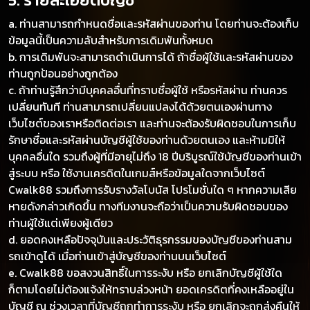
a. ท่านสามารถกำหนดชื่อและรหัสผ่านของท่าน โดยท่านจะต้องเก็บ
ข้อมูลนี้เป็นความลับสำหรับการเดิมพันทั้งหมด
b. การเดิมพันจะสามารถดำเนินการได้ ถ้าชื่อผู้ใช้และรหัสผ่านของ
ท่านถูกป้อนอย่างถูกต้อง
c. ถ้าท่านรู้สึกว่ามีบุคคลอื่นที่ทราบชื่อผู้ใช้ หรือรหัสผ่าน ท่านควร
เปลี่ยนทันที ท่านสามารถเปลี่ยนแปลงได้ด้วยตนเองผ่านทาง
เว็บไซต์ของเราหรือติดต่อเรา และท่านจะต้องรับผิดชอบในการเก็บ
รักษาชื่อและรหัสผ่านบัญชีผู้ใช้ของท่านด้วยตนเอง และห้ามมิให้
บุคคลอื่นใด รวมถึงผู้ที่มีอายุไม่ถึง 18 ปีบริบูรณ์ใช้บัญชีของท่านเข้า
สู่ระบบ หรือ ใช้งานเครดิตในเกมส์หรือข้อมูลใดจากเว็บไซต์
Cwalk88 รวมถึงการรับรางวัลโบนัส โปรโมชั่นใด ๆ หากความเสีย
หายดังกล่าวเกิดขึ้น ทางทีมงานจะถือว่าเป็นความรับผิดชอบของ
ท่านผู้ใช้แต่เพียงผู้เดียว
d. ยอดคงเหลือปัจจุบันและประวัติธุรกรรมของบัญชีของท่านสาม
รถเข้าดูได้ เมื่อท่านเข้าสู่บัญชีของท่านบนเว็บไซต์
e. Cwalk88 ขอสงวนสิทธิ์ในการระงับ หรือ ยกเลิกบัญชีผู้ใช้ใด
ก็ตามโดยไม่ต้องแจ้งให้ทราบล่วงหน้า ยอดเครดิตที่คงเหลืออยู่ใน
บัญชี ณ ช่วงเวลาที่บัญชีถูกทำการระงับ หรือ ยกเลิกจะถูกส่งคืนให้