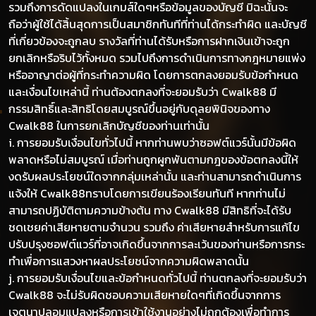
รวมถึงการดัดแปลงในเกมส์ใดๆหรือข้อมูลของบัญชี มิฉะนั้นจะ
ถือว่าผู้ใช้ได้สิ้นสุดการเป็นสมาชิกทันทีที่ท่านได้กระทำผิด และบัญชี
ที่เกี่ยวข้องจะถูกลบ รางวัลที่ท่านได้รับหรือการฝากเงินเข้าจะถูก
ยกเลิกหรือริบไว้ทั้งหมด รวมไปถึงการดำเนินการทางกฎหมายแพ่ง
หรืออาญาต่อผู้ที่กระทำความผิด โดยการตกลงยอมรับข้อกำหนด
และเงื่อนไขเหล่านี้ ท่านต้องตกลงที่จะยอมรับว่า Cwalk88 มี
กรรมสิทธิ์และสิทธิโดยสมบูรณ์ขึ้นอยู่กับดุลยพินิจของทาง
Cwalk88 ในการยกเลิกบัญชีของท่านเท่านั้น
i. การยอมรับเงื่อนไขทั่วไปนี้ หากท่านพบว่าซอฟต์แวร์นั้นมีข้อผิด
พลาดหรือไม่สมบูรณ์ เมื่อท่านถูกผูกพันตามกฎของข้อตกลงนี้ให้
งดรับผลประโยชน์ใดจากกลุ่มเหล่านั้น และท่านสามารถดำเนินการ
แจ้งให้ Cwalk88ทราบโดยการเขียนร้องเรียนทันที หากท่านไม่
สามารถปฏิบัติตามความข้างต้น ทาง Cwalk88 มีสิทธิที่จะได้รับ
ชดเชยค่าเสียหายตามจำนวน รวมถึง ค่าเสียหายสำหรับการแก้ไข
ปรับปรุงซอฟต์แวร์ที่อาจเกิดขึ้นจากการละเว้นของท่านหรือการกระ
ทำเพื่อการแสวงหาผลประโยชน์จากความผิดพลาดนั้น
j. การยอมรับเงื่อนไขและข้อกำหนดทั่วไปนี้ ท่านตกลงที่จะยอมรับว่า
Cwalk88 จะไม่รับผิดชอบความเสียหายใดๆที่เกิดขึ้นจากการ
เจตนาปลอมแปลงหรือการเข้าใช้งานอย่างไม่ถูกต้องเพื่อทำการ