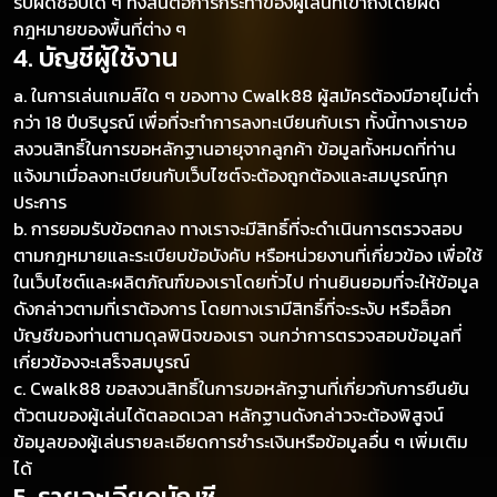
รับผิดชอบใด ๆ ทั้งสิ้นต่อการกระทำของผู้เล่นที่เข้าถึงโดยผิด
กฎหมายของพื้นที่ต่าง ๆ
4. บัญชีผู้ใช้งาน
a. ในการเล่นเกมส์ใด ๆ ของทาง Cwalk88 ผู้สมัครต้องมีอายุไม่ต่ำ
กว่า 18 ปีบริบูรณ์ เพื่อที่จะทำการลงทะเบียนกับเรา ทั้งนี้ทางเราขอ
สงวนสิทธิ์ในการขอหลักฐานอายุจากลูกค้า ข้อมูลทั้งหมดที่ท่าน
แจ้งมาเมื่อลงทะเบียนกับเว็บไซต์จะต้องถูกต้องและสมบูรณ์ทุก
ประการ
b. การยอมรับข้อตกลง ทางเราจะมีสิทธิ์ที่จะดำเนินการตรวจสอบ
ตามกฎหมายและระเบียบข้อบังคับ หรือหน่วยงานที่เกี่ยวข้อง เพื่อใช้
ในเว็บไซต์และผลิตภัณฑ์ของเราโดยทั่วไป ท่านยินยอมที่จะให้ข้อมูล
ดังกล่าวตามที่เราต้องการ โดยทางเรามีสิทธิ์ที่จะระงับ หรือล็อก
บัญชีของท่านตามดุลพินิจของเรา จนกว่าการตรวจสอบข้อมูลที่
เกี่ยวข้องจะเสร็จสมบูรณ์
c. Cwalk88 ขอสงวนสิทธิ์ในการขอหลักฐานที่เกี่ยวกับการยืนยัน
ตัวตนของผู้เล่นได้ตลอดเวลา หลักฐานดังกล่าวจะต้องพิสูจน์
ข้อมูลของผู้เล่นรายละเอียดการชำระเงินหรือข้อมูลอื่น ๆ เพิ่มเติม
ได้
5. รายละเอียดบัญชี