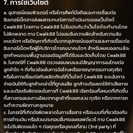
7. การใช้เว็บไซต์
a. อุปกรณ์คอมพิวเตอร์ หรือโทรศัพท์มือถือและการเชื่อมต่อ
อินเทอร์เน็ตอาจส่งผลกระทบต่อการดำเนินงานของเว็บไซต์
Cwalk88 โดยทาง Cwalk88 ไม่รับประกันว่าเว็บไซต์จะทำงานโดย
ไม่ผิดพลาด ทาง Cwalk88 ไม่ยอมรับความผิดสำหรับความล้ม
เหลวใดๆ หรือปัญหาที่เกิดขึ้นจากอุปกรณ์ของท่านและการเชื่อมต่อ
อินเทอร์เน็ตหรือผู้ให้บริการโทรคมนาคมใดๆ สำหรับผลของเกมส์จะ
ถูกกำหนดบนพื้นฐานของข้อมูลที่ได้รับและจัดเก็บโดย Cwalk88
b. ในกรณีที่ Cwalk88 ตรวจสอบพบและมีสัญญาการลงโทษต่อ
ลูกค้าใด ๆ ที่เกี่ยวข้องในการฉ้อโกงหรืออาชญากรรมทางทุจริต
หรือในการเชื่อมต่อกับผลิตภัณฑ์ที่เว็บไซต์ Cwalk88 จะระงับการ
จ่ายเงินให้กับลูกค้าเหล่านี้ที่ถูกสงสัย ลูกค้าจะต้องชดใช้ค่าเสียหาย
และจะต้องรับผิดชอบในการที่ Cwalk88 เรียกร้องทั้งหมดที่เกิดขึ้น
ทั้งทางตรงและทางอ้อมจากลูกค้าที่หลอกลวง ทุจริต หรือจากการก
ระทำความผิดทางกฎหมาย
c. ในกรณีที่เกิดข้อผิดพลาดในการสื่อสาร หรือระบบที่เกี่ยวข้องกับ
การชำระเงิน หรือส่วนประกอบอื่นๆของซอฟต์แวร์ ทาง Cwalk88
จะไม่รับผิดชอบใด ๆ ต่อคุณหรือบุคคลที่สาม (3rd party) ที่