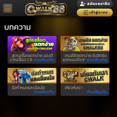
สมัครสมาชิก
เข้าสู่ระบบ
บทความ
สูตรสล็อตแตกง่าย ของดี
เกมส์ฮิตแตกง่าย ยิ่งฮิตยิ่ง
จากสล็อต CWALK88 เว็บ
อ่านเพิ่มเติม
แตกของดีจาก Cwalk88
อ่านเพิ่มเติม
ตรงไม่ผ่านเอเย่นต์
ข้อกำหนดและเงื่อนไข
เกี่ยวกับเรา
อ่านเพิ่มเติม
อ่านเพิ่มเติม