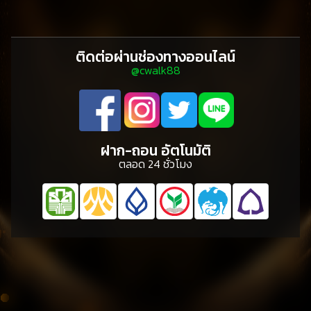
ติดต่อผ่านช่องทางออนไลน์
@cwalk88
ฝาก-ถอน อัตโนมัติ
ตลอด 24 ชั่วโมง
×
รับการแจ้งเตือนโปรโมชั่นพิเศษ!
ท่านจะได้รับข่าวสารและ โปรโมชั่นพิเศษ หรือ
ของรางวัลอื่นๆ
รับข่าวสาร
ไม่รับข่าวสาร